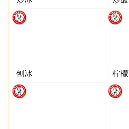
刨冰
柠檬