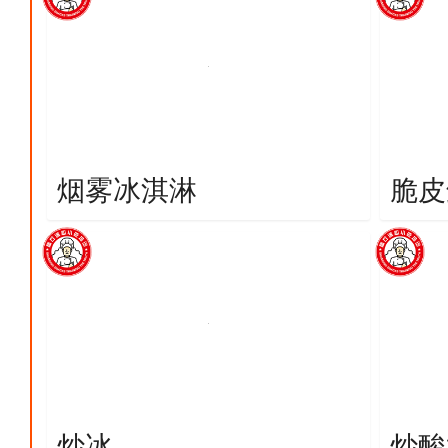
烟雾冰淇淋
脆皮
炒冰
炒酸