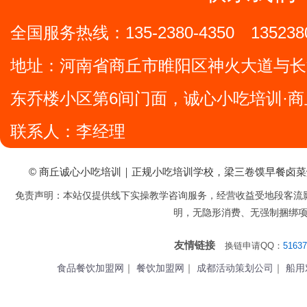
全国服务热线：
135-2380-4350
135238
地址：
河南省商丘市睢阳区神火大道与长
东乔楼小区第6间门面，诚心小吃培训·商
联系人：李经理
© 商丘诚心小吃培训｜正规小吃培训学校，梁三卷馍早餐卤
免责声明：本站仅提供线下实操教学咨询服务，经营收益受地段客流
明，无隐形消费、无强制捆绑
友情链接
换链申请QQ：
51637
食品餐饮加盟网
｜
餐饮加盟网
｜
成都活动策划公司
｜
船用