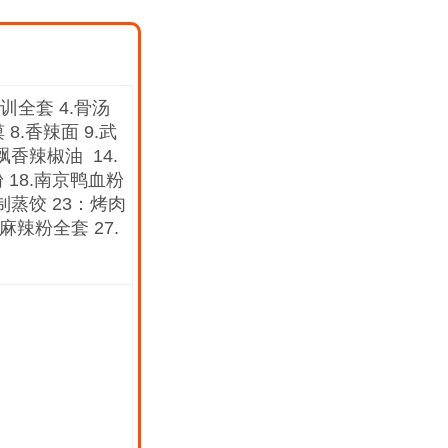
训全套 4.骨汤
8.香辣面 9.武
飘香辣椒油 14.
粉 18.南京鸭血粉
秘制蒸饺 23：烤肉
麻辣粉全套 27.