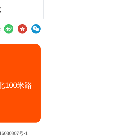
;
：
100米路
6030907号-1