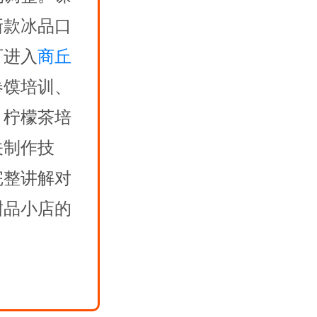
新款冰品口
可进入
商丘
卷馍培训、
、柠檬茶培
关制作技
完整讲解对
甜品小店的