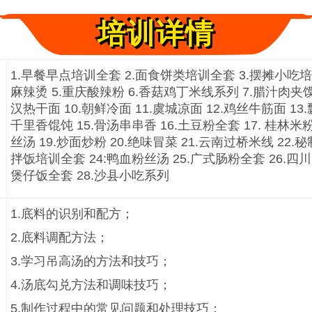
培训详情
1.早餐早点培训全套 2.面食饼类培训全套 3.摆摊小吃培
麻辣烫 5.重庆酸辣粉 6.香菇鸡丁米线系列 7.腊汁肉夹馍 
汉热干面 10.朝鲜冷面 11.虞城凉面 12.鸡丝牛筋面 13.
千里香馄饨 15.骨汤串串香 16.土豆粉全套 17. 桂林米
丝汤 19.炒面炒粉 20.绝味冒菜 21.云南过桥米线 22.
拌饭培训全套 24:鸭血粉丝汤 25.广式肠粉全套 26.四川
煲仔饭全套 28.沙县小吃系列
1.底料的识别和配方；
2.底料调配方法；
3.学习吊高汤的方法和技巧；
4.汤底勾兑方法和调味技巧；
5.制作过程中的常见问题和处理技巧；