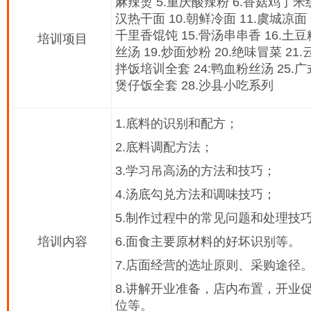
麻辣烫 5.重庆酸辣粉 6.香菇鸡丁米线
汉热干面 10.朝鲜冷面 11.虞城凉面 
千里香馄饨 15.骨汤串串香 16.土豆
培训项目
丝汤 19.炒面炒粉 20.绝味冒菜 21
拌饭培训全套 24:鸭血粉丝汤 25.广
煲仔饭全套 28.沙县小吃系列
1.底料的识别和配方；
2.底料调配方法；
3.学习吊高汤的方法和技巧；
4.汤底勾兑方法和调味技巧；
5.制作过程中的常见问题和处理技
培训内容
6.面食主要原材料的好坏识别等。
7.店面经营的选址原则、采购途径
8.讲解开业准备，店内布置，开业
位等。