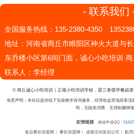
- 联系我们 
全国服务热线：
135-2380-4350
135238
地址：
河南省商丘市睢阳区神火大道与长
东乔楼小区第6间门面，诚心小吃培训·商
联系人：李经理
© 商丘诚心小吃培训｜正规小吃培训学校，梁三卷馍早餐卤
免责声明：本站仅提供线下实操教学咨询服务，经营收益受地段客流
明，无隐形消费、无强制捆绑
友情链接
换链申请QQ：
51637
食品餐饮加盟网
｜
餐饮加盟网
｜
成都活动策划公司
｜
船用