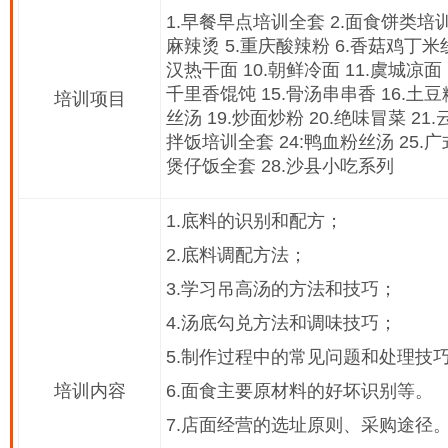
1.早餐早点培训全套 2.面食饼类培训
麻辣烫 5.重庆酸辣粉 6.香菇鸡丁米线
汉热干面 10.朝鲜冷面 11.虞城凉面 
千里香馄饨 15.骨汤串串香 16.土豆
培训项目
丝汤 19.炒面炒粉 20.绝味冒菜 21
拌饭培训全套 24:鸭血粉丝汤 25.广
煲仔饭全套 28.沙县小吃系列
1.底料的识别和配方；
2.底料调配方法；
3.学习吊高汤的方法和技巧；
4.汤底勾兑方法和调味技巧；
5.制作过程中的常见问题和处理技
培训内容
6.面食主要原材料的好坏识别等。
7.店面经营的选址原则、采购途径