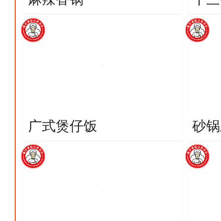
广式煲仔饭
砂锅