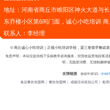
地址：
河南省商丘市睢阳区神火大道与长
东乔楼小区第6间门面，诚心小吃培训·商
联系人：李经理
© 商丘诚心小吃培训｜正规小吃培训学校，梁三卷馍早餐卤
免责声明：本站仅提供线下实操教学咨询服务，经营收益受地段客流
明，无隐形消费、无强制捆绑
友情链接
换链申请QQ：
51637
食品餐饮加盟网
｜
餐饮加盟网
｜
成都活动策划公司
｜
船用