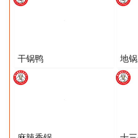
干锅鸭
地锅
麻辣香锅
十三