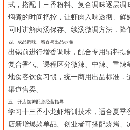
式，搭配十三香粉料、复合调味逐层调
焖煮的时间把控，让虾肉入味透彻、鲜
同时讲解卤汤保存、续汤微调方法，降
四、成品调味、增香与出品标准
出锅前进行增香调味，配合专用辅料提
复合香气。课程区分微辣、中辣、重辣
地食客饮食习惯，统一商用出品标准，
渠道售卖。
五、开店摆摊配套经营指导
学习
十三香小龙虾培训
技术，适合夏季
店新增爆款单品。创业者可搭配烧烤、