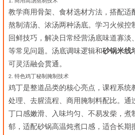
1. 商用高汤熬制技术
教学商用骨架、食材选材方法，搭配适
熬制清汤、浓汤两种汤底。学习火候控
回鲜技巧，解决日常经营汤底味道寡淡
等常见问题。汤底调味逻辑和
砂锅米线
可灵活融会贯通。
2. 特色鸡丁秘制腌制技术
鸡丁是整道品类的核心亮点，课程系统
处理、去腥流程、商用腌制料配比。通
丁口感嫩滑、入味均匀、不易发柴，煮
郁，适配砂锅高温炖煮口感，适合长期