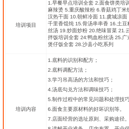
1.早餐早点培训全套 2.面食饼类培训
麻辣烫 5.重庆酸辣粉 6.香菇鸡丁米线
汉热干面 10.朝鲜冷面 11.虞城凉面 
千里香馄饨 15.骨汤串串香 16.土豆
培训项目
丝汤 19.炒面炒粉 20.绝味冒菜 21
拌饭培训全套 24:鸭血粉丝汤 25.广
煲仔饭全套 28.沙县小吃系列
1.底料的识别和配方；
2.底料调配方法；
3.学习吊高汤的方法和技巧；
4.汤底勾兑方法和调味技巧；
5.制作过程中的常见问题和处理技
培训内容
6.面食主要原材料的好坏识别等。
7.店面经营的选址原则、采购途径
8.讲解开业准备，店内布置，开业