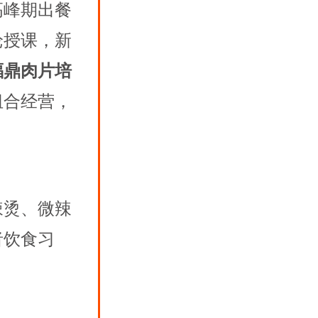
高峰期出餐
论授课，新
福鼎肉片培
组合经营，
辣烫、微辣
者饮食习