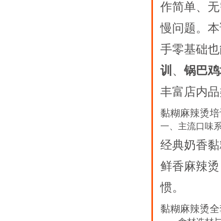
作简单、无
慢问题。本
手零基础也
训
、
锅巴鸡
丰富店内品
黏糊麻辣烫培
一、主流口味
经典奶香黏
鲜香麻辣烫
惯。
黏糊麻辣烫全