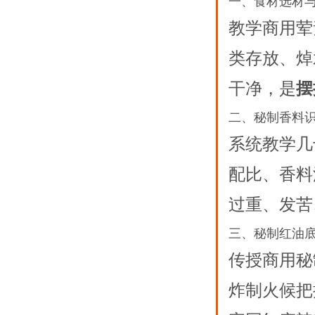
一、食材选材
教学商用荤
类存放、焯
干净，是
摆
二、秘制香料
系统教学几
配比、香料
过重、发苦
三、秘制红油
传授商用秘
炸制火候把