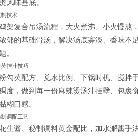
烫风味基底。
熬制技术
鸡架复合吊汤流程，大火煮沸、小火慢熬
浓郁的基础骨汤，解决汤底寡淡、香味不
题。
勾芡挂汁技巧
粉勾芡配方、兑水比例、下锅时机、搅拌
稠度，做到每一份麻辣烫汤汁挂壁、包裹
黏糊口感。
秘制调配工艺
花生酱、秘制调料黄金配比，加水澥酱手