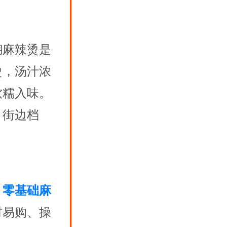
糊麻辣烫是
烫，汤汁浓
软糯入味。
、街边档
、
零基础麻
材易购、操