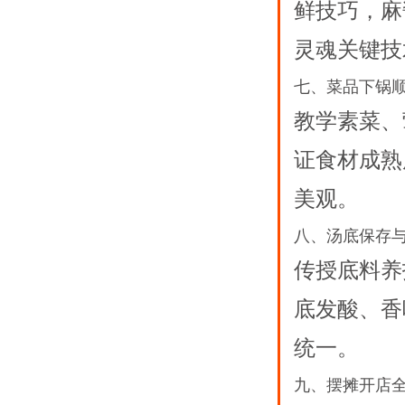
鲜技巧，麻
灵魂关键技
七、菜品下锅
教学素菜、
证食材成熟
美观。
八、汤底保存
传授底料养
底发酸、香
统一。
九、摆摊开店