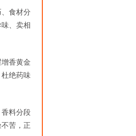
巧、食材分
异味、卖相
腥增香黄金
，杜绝药味
。
、香料分段
燥不苦，正