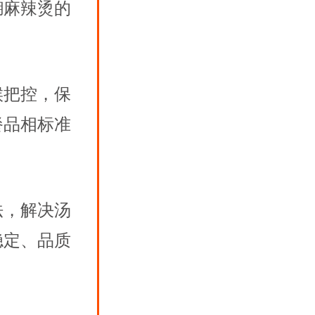
糊麻辣烫的
候把控，保
餐品相标准
法，解决汤
稳定、品质