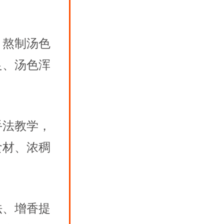
，熬制汤色
足、汤色浑
手法教学，
食材、浓稠
法、增香提