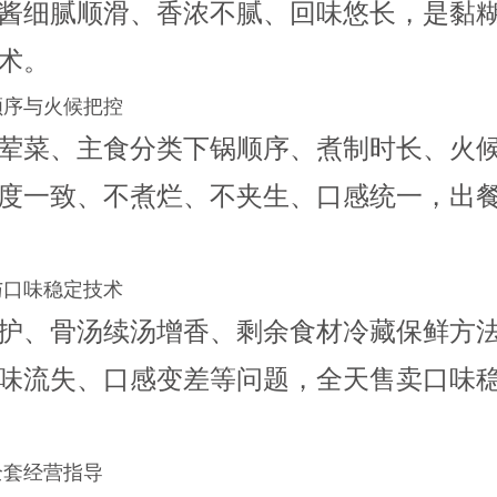
酱细腻顺滑、香浓不腻、回味悠长，是黏
术。
顺序与火候把控
荤菜、主食分类下锅顺序、煮制时长、火
度一致、不煮烂、不夹生、口感统一，出
与口味稳定技术
护、骨汤续汤增香、剩余食材冷藏保鲜方
味流失、口感变差等问题，全天售卖口味
全套经营指导