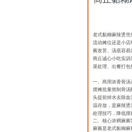
老式黏糊麻辣烫凭
流动摊位还是小店
酱发苦、汤底容易
商丘诚心小吃实训
菜处理、出餐打包
一、商用浓香骨汤
摆摊批量熬制骨汤配
头提前焯水去除血
温存放，是麻辣烫
处理技巧，降低摆
二、核心浓稠麻酱
麻酱是老式黏糊麻辣