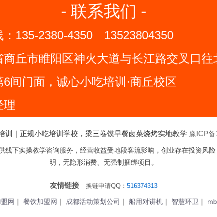
- 联系我们 -
线：
135-2380-4350
13523804350
省商丘市睢阳区神火大道与长江路交叉口往北
第6间门面，诚心小吃培训·商丘校区
经理
吃培训｜正规小吃培训学校，梁三卷馍早餐卤菜烧烤实地教学
豫ICP备1
供线下实操教学咨询服务，经营收益受地段客流影响，创业存在投资风险
明，无隐形消费、无强制捆绑项目。
友情链接
换链申请QQ：
516374313
加盟网
｜
餐饮加盟网
｜
成都活动策划公司
｜
船用对讲机
｜
智慧环卫
｜
mb