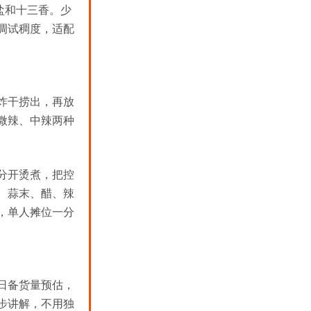
许盐和十三香。少
调试稠度，适配
炸干捞出，再放
微辣、中辣两种
分开烫煮，把控
、蒜末、醋、辣
，单人摊位一分
日备货量预估，
步讲解，不用独