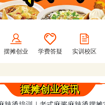
摆摊创业
学费答疑
实训校区
摆摊创业资讯
麻辣烫培训｜老式麻酱麻辣烫摆摊