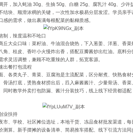
开，加入蚝油 30g、生抽 50g、白糖 25g、腐乳汁 40g、少
不结块、顺滑浓稠的关键，一次性加水极易分层发涩。学员亲手
口感的需求，做出裹满每根配菜的黏糊质感。
熬制，辣度温和不呛口
商丘大众口味：菜籽油、牛油混合烧热，下入葱姜、洋葱、香菜
八角、桂皮、香叶小火慢炸出香，搭配豆瓣酱炒出红油。底料分
需求灵活调整，兼顾不吃重辣的人群，拓宽客源。
速出餐打包流程
面、各类丸子、青菜、豆腐泡是主流配菜，区分耐煮、快熟食材
。骨汤打底，烫熟食材捞出后，舀入麻酱酱汁、少量骨汤、香菜
。同时教学外卖打包防漏、酱汁分装技巧，线上线下经营都适配
创业扶持
夜市、学校、社区摊位选址，本地干货、冻品食材批发渠道，每
价测算。新手摆摊的设备清单、简易推车搭配、线下引流方法同