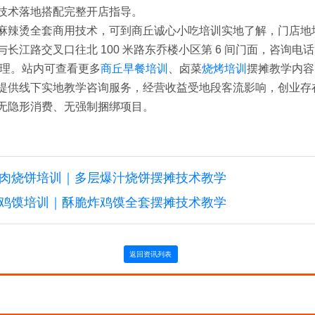
技术落地搭配完整开店指导。
麻辣烫全套商用技术，可到商丘诚心小吃培训实地了解，门店地
江路交叉口往北 100 米路东乔楼小区第 6 间门面，咨询电话：13
经理。站内可查看更多
商丘早餐培训
、卤菜
烧烤培训
摆摊教学内容
提供线下实地教学咨询服务，经营收益受地段客流影响，创业存
无隐形消费、无强制捆绑项目。
肉烧饼培训｜多层爆汁烧饼摆摊技术教学
鸡馍培训｜酥脆炸鸡馍全套摆摊技术教学
返回资讯列表