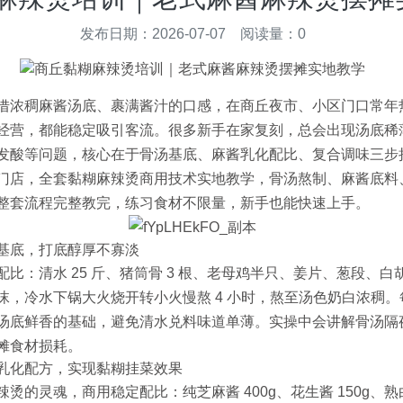
发布日期：2026-07-07 阅读量：0
借浓稠麻酱汤底、裹满酱汁的口感，在商丘夜市、小区门口常年
经营，都能稳定吸引客流。很多新手在家复刻，总会出现汤底稀
发酸等问题，核心在于骨汤基底、麻酱乳化配比、复合调味三步
门店，全套黏糊麻辣烫商用技术实地教学，骨汤熬制、麻酱底料
整套流程完整教完，练习食材不限量，新手也能快速上手。
基底，打底醇厚不寡淡
比：清水 25 斤、猪筒骨 3 根、老母鸡半只、姜片、葱段、
沫，冷水下锅大火烧开转小火慢熬 4 小时，熬至汤色奶白浓稠
汤底鲜香的基础，避免清水兑料味道单薄。实操中会讲解骨汤隔
摊食材损耗。
乳化配方，实现黏糊挂菜效果
烫的灵魂，商用稳定配比：纯芝麻酱 400g、花生酱 150g、熟白