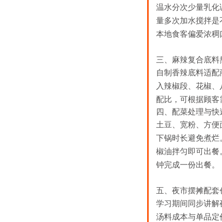
温水分次少量乳化调
量多次加水搅拌是
本地食客偏爱浓稠
三、麻辣复合底料
自制香辣底料适配
入辣椒段、花椒、
配比，可根据顾客
四、配菜处理与快
土豆、宽粉、方便
下锅时长避免煮烂
椒油拌匀即可出餐
钟完成一份出餐。
五、夜市摆摊配套
学习期间同步讲解
汤料成本与单品定