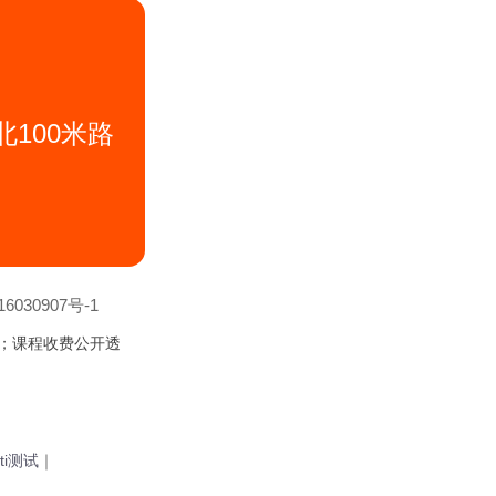
100米路
6030907号-1
；课程收费公开透
ti测试
｜