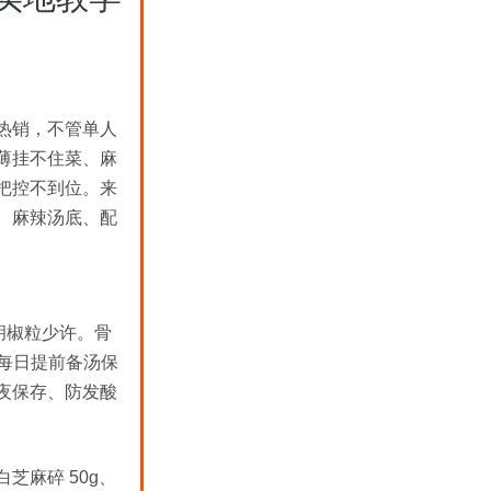
热销，不管单人
薄挂不住菜、麻
把控不到位。来
、麻辣汤底、配
白胡椒粒少许。骨
。每日提前备汤保
夜保存、防发酸
芝麻碎 50g、