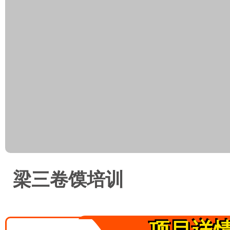
梁三卷馍培训