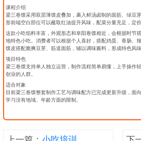
课程介绍
梁三卷馍采用双层薄馍皮叠加，裹入鲜汤卤制的面筋、绿豆
形前端空白部位可以蘸取红油提升风味，配菜分量充足，定
这款小吃馅料丰富，外观形态和阜阳卷馍相近，会根据时节
地特色小吃。消费者可以根据个人喜好，搭配鸡蛋、香肠、
馍皮搭配脆爽豆芽、筋道面筋，辅以调味酱料，形成特色风
项目特色
梁三卷馍支持单人独立运营，制作流程简单易懂，上手操作
创业的人群。
适合对象
目前梁三卷馍整套制作工艺与调味配方已完成更新升级，面
学习没有地域、年龄方面的限制。
上一篇：
小吃培训
下