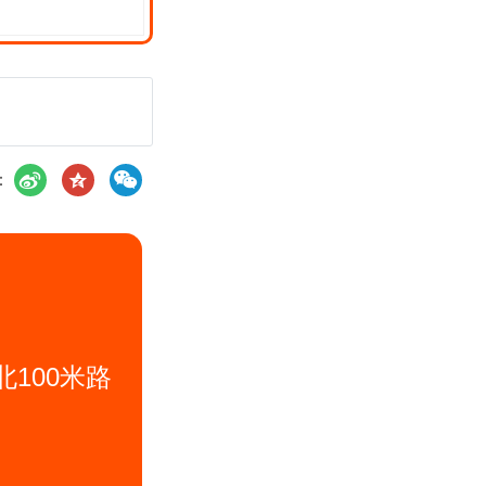
：
100米路