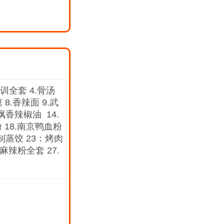
训全套 4.骨汤
8.香辣面 9.武
飘香辣椒油 14.
粉 18.南京鸭血粉
秘制蒸饺 23：烤肉
麻辣粉全套 27.