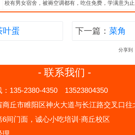
校有男女宿舍，被褥空调都有，吃住免费，学满意为止
茶叶蛋
下一篇：
菜角
分享到
- 联系我们 -
线：
135-2380-4350
13523804350
省商丘市睢阳区神火大道与长江路交叉口往北
第6间门面，诚心小吃培训·商丘校区
经理