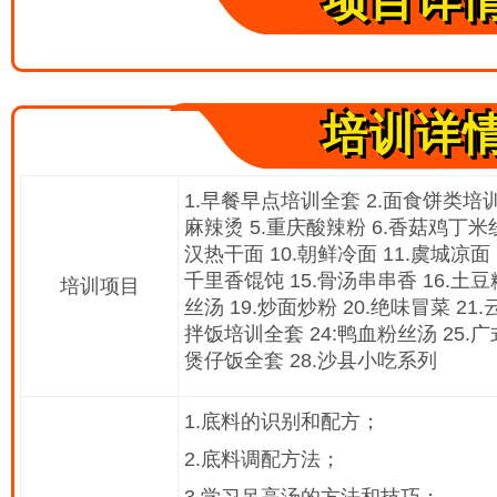
项目详
培训详
1.早餐早点培训全套 2.面食饼类培训
麻辣烫 5.重庆酸辣粉 6.香菇鸡丁米线
汉热干面 10.朝鲜冷面 11.虞城凉面 
千里香馄饨 15.骨汤串串香 16.土豆
培训项目
丝汤 19.炒面炒粉 20.绝味冒菜 21
拌饭培训全套 24:鸭血粉丝汤 25.广
煲仔饭全套 28.沙县小吃系列
1.底料的识别和配方；
2.底料调配方法；