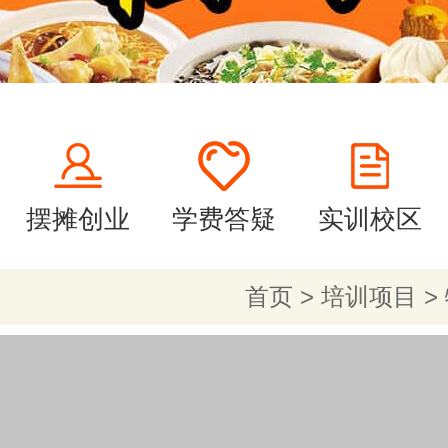
摆摊创业
学费答疑
实训校区
首页
>
培训项目
>