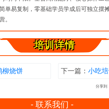
简单易复制，零基础学员学成后可独立摆
营。
培训详情
鸡柳烧饼
下一篇：
小吃培
分享到
- 联系我们 -