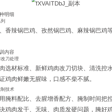
种明细
系列
、香辣锅巴鸡、孜然锅巴鸡、麻辣锅巴鸡
训内容
与改刀处理
肉选材标准、新鲜鸡肉改刀切块、清洗控
证鸡肉鲜嫩无腥味，口感不柴不腻。
腌制技术
用腌料配比、去腥增香配方、腌制时间把
决鸡肉发干、无味、肉质发硬问题，腌好