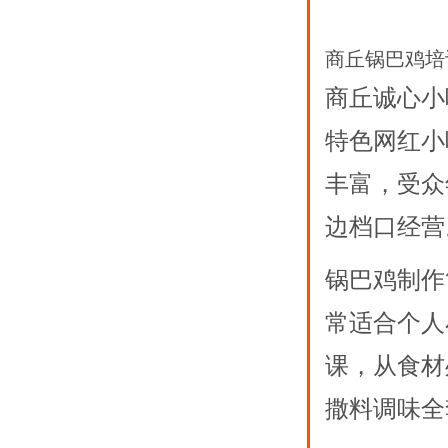
商丘锅巴鸡培
商丘诚心小
特色网红小
丰富，受众
边档口经营
锅巴鸡制作
常适合个人
课，从食材
撒料调味全