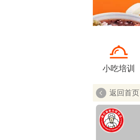
小吃培训
返回首页