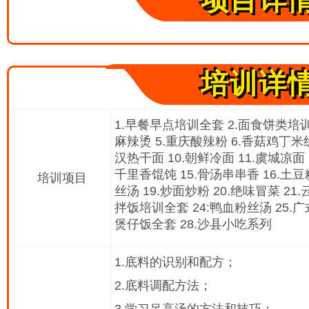
项目详
培训详
1.早餐早点培训全套 2.面食饼类培训
麻辣烫 5.重庆酸辣粉 6.香菇鸡丁米线
汉热干面 10.朝鲜冷面 11.虞城凉面 
千里香馄饨 15.骨汤串串香 16.土豆
培训项目
丝汤 19.炒面炒粉 20.绝味冒菜 21
拌饭培训全套 24:鸭血粉丝汤 25.广
煲仔饭全套 28.沙县小吃系列
1.底料的识别和配方；
2.底料调配方法；