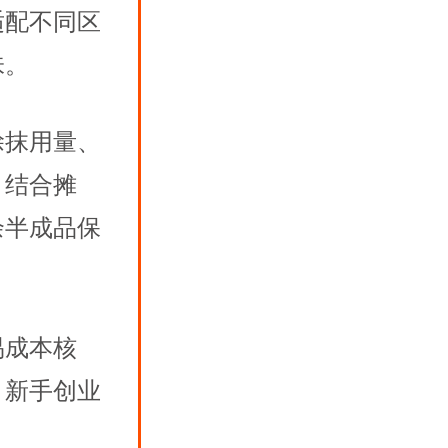
适配不同区
味。
涂抹用量、
。结合摊
余半成品保
。
易成本核
，新手创业