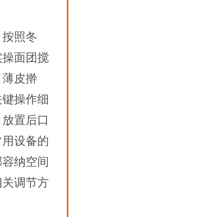
，按照冬
实操面团搅
、薄皮擀
关键操作细
、放置后口
常用设备的
部容纳空间
相关调节方