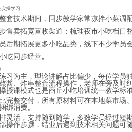
吃实操学习
整套技术期间，同步教学家常凉拌小菜调
步售卖拓宽营收渠道；梳理夜市小吃档口
员后期拓展更多小吃品类，线下不少学员
小吃同步经营。
明
练习为主，理论讲解占比偏少，每位学员
熬酱、炸串整套流程操作，老师在旁及时
操授课模式也是
商丘小吃培训
统一教学标
比完整交付，所有原材料可在本地菜市场
捆绑消费。
排灵活，支持随到随学，多数学员经过短
部操作步骤，结业后遇到技术相关问题可