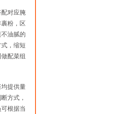
搭配对应腌
炸裹粉，区
爽不油腻的
方式，缩短
训
做配菜组
酱均提供量
判断方式，
员可根据当