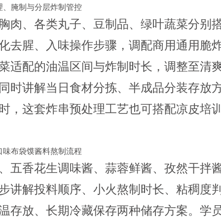
处理、腌制与分层炸制管控
胸肉、各类丸子、豆制品、绿叶蔬菜分别
化去腥、入味操作步骤，调配商用通用脆
菜适配的油温区间与炸制时长，调整至清
同时讲解当日食材分拣、半成品分装存放
时，这套炸串预处理工艺也可搭配
凉皮培
地口味布袋馍酱料熬制流程
、五香花生调味酱、蒜蓉鲜酱、孜然干拌
步讲解投料顺序、小火熬制时长、粘稠度
温存放、长期冷藏保存两种储存方案。学