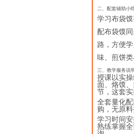
二、配套辅助小
学习布袋馍
配布袋馍同
路，方便学
味、煎饼类
三、教学服务说
授课以实操
面、烙馍、
节，这套实
全套量化配
购，无原料
学习时间安
熟练掌握全
询。