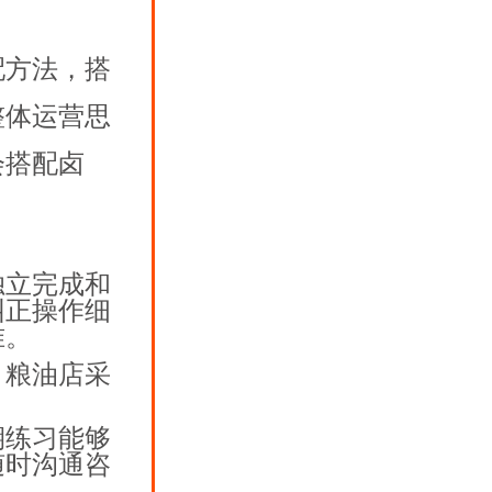
配方法，搭
整体运营思
会搭配卤
独立完成和
纠正操作细
准。
、粮油店采
期练习能够
随时沟通咨