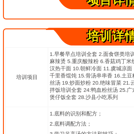
项目详
培训详
1.早餐早点培训全套 2.面食饼类培训
麻辣烫 5.重庆酸辣粉 6.香菇鸡丁米线
汉热干面 10.朝鲜冷面 11.虞城凉面 
千里香馄饨 15.骨汤串串香 16.土豆
培训项目
丝汤 19.炒面炒粉 20.绝味冒菜 21
拌饭培训全套 24:鸭血粉丝汤 25.广
煲仔饭全套 28.沙县小吃系列
1.底料的识别和配方；
2.底料调配方法；