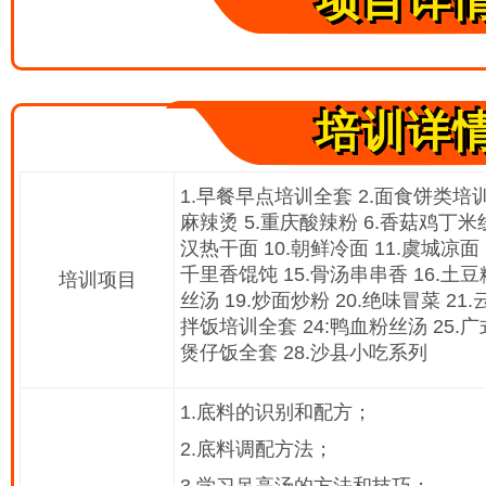
项目详
培训详
1.早餐早点培训全套 2.面食饼类培训
麻辣烫 5.重庆酸辣粉 6.香菇鸡丁米线
汉热干面 10.朝鲜冷面 11.虞城凉面 
千里香馄饨 15.骨汤串串香 16.土豆
培训项目
丝汤 19.炒面炒粉 20.绝味冒菜 21
拌饭培训全套 24:鸭血粉丝汤 25.广
煲仔饭全套 28.沙县小吃系列
1.底料的识别和配方；
2.底料调配方法；